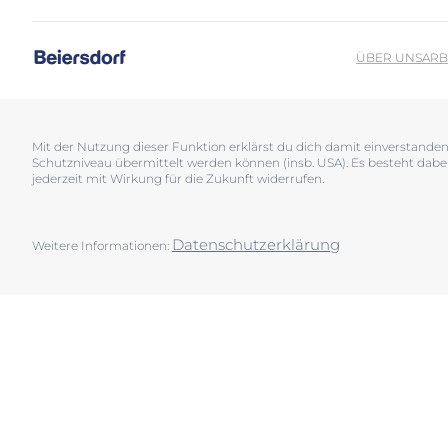
Sonnenschutz
Neurodermiti
Schwitzen
Pigmentfleck
ÜBER UNS
ARB
Deine H
Trockene Haut
Hyperpigment
Wir bera
Unreine Haut & Akne
Rissige Haut
Überempfindliche Haut
Schwitzen
Mit der Nutzung dieser Funktion erklärst du dich damit einverstand
Schutzniveau übermittelt werden können (insb. USA). Es besteht dabe
Jetzt Ha
Zu Rötungen neigende Haut
Sonnenschutz
jederzeit mit Wirkung für die Zukunft widerrufen.
Trockene Lipp
Trockene Hau
Datenschutzerklärung
Weitere Informationen:
Unreine Haut 
Überempfindl
Zu Rötungen 