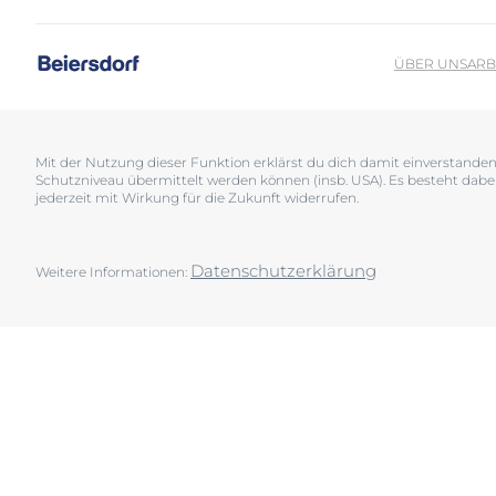
Sonnenschutz
Neurodermiti
Schwitzen
Pigmentfleck
ÜBER UNS
ARB
Deine H
Trockene Haut
Hyperpigment
Wir bera
Unreine Haut & Akne
Rissige Haut
Überempfindliche Haut
Schwitzen
Mit der Nutzung dieser Funktion erklärst du dich damit einverstand
Schutzniveau übermittelt werden können (insb. USA). Es besteht dabe
Jetzt Ha
Zu Rötungen neigende Haut
Sonnenschutz
jederzeit mit Wirkung für die Zukunft widerrufen.
Trockene Lipp
Trockene Hau
Datenschutzerklärung
Weitere Informationen:
Unreine Haut 
Überempfindl
Zu Rötungen 