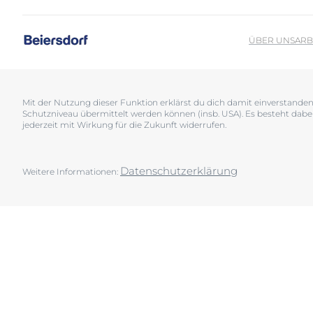
Sonnenschutz
Neurodermiti
Schwitzen
Pigmentfleck
ÜBER UNS
ARB
Deine H
Trockene Haut
Hyperpigment
Wir bera
Unreine Haut & Akne
Rissige Haut
Überempfindliche Haut
Schwitzen
Mit der Nutzung dieser Funktion erklärst du dich damit einverstand
Schutzniveau übermittelt werden können (insb. USA). Es besteht dabe
Jetzt Ha
Zu Rötungen neigende Haut
Sonnenschutz
jederzeit mit Wirkung für die Zukunft widerrufen.
Trockene Lipp
Trockene Hau
Datenschutzerklärung
Weitere Informationen:
Unreine Haut 
Überempfindl
Zu Rötungen 