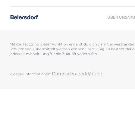
Sonnenschutz
Neurodermiti
Schwitzen
Pigmentfleck
ÜBER UNS
ARB
Deine H
Trockene Haut
Hyperpigment
Wir bera
Unreine Haut & Akne
Rissige Haut
Überempfindliche Haut
Schwitzen
Mit der Nutzung dieser Funktion erklärst du dich damit einverstand
Schutzniveau übermittelt werden können (insb. USA). Es besteht dabe
Jetzt Ha
Zu Rötungen neigende Haut
Sonnenschutz
jederzeit mit Wirkung für die Zukunft widerrufen.
Trockene Lipp
Trockene Hau
Datenschutzerklärung
Weitere Informationen:
Unreine Haut 
Überempfindl
Zu Rötungen 