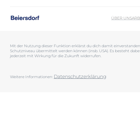
Sonnenschutz
Neurodermiti
Schwitzen
Pigmentfleck
ÜBER UNS
ARB
Deine H
Trockene Haut
Hyperpigment
Wir bera
Unreine Haut & Akne
Rissige Haut
Überempfindliche Haut
Schwitzen
Mit der Nutzung dieser Funktion erklärst du dich damit einverstand
Schutzniveau übermittelt werden können (insb. USA). Es besteht dabe
Jetzt Ha
Zu Rötungen neigende Haut
Sonnenschutz
jederzeit mit Wirkung für die Zukunft widerrufen.
Trockene Lipp
Trockene Hau
Datenschutzerklärung
Weitere Informationen:
Unreine Haut 
Überempfindl
Zu Rötungen 