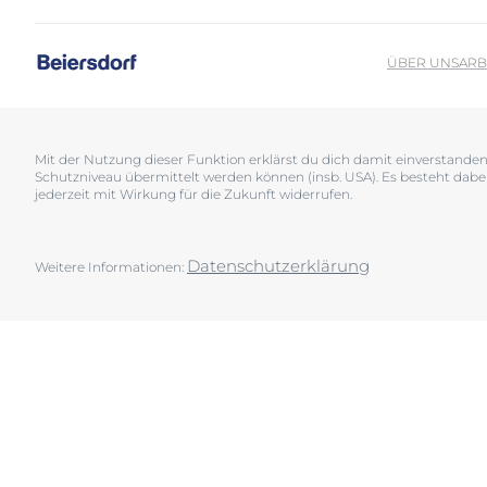
Sonnenschutz
Neurodermiti
Schwitzen
Pigmentfleck
ÜBER UNS
ARB
Deine H
Trockene Haut
Hyperpigment
Wir bera
Unreine Haut & Akne
Rissige Haut
Überempfindliche Haut
Schwitzen
Mit der Nutzung dieser Funktion erklärst du dich damit einverstand
Schutzniveau übermittelt werden können (insb. USA). Es besteht dabe
Jetzt Ha
Zu Rötungen neigende Haut
Sonnenschutz
jederzeit mit Wirkung für die Zukunft widerrufen.
Trockene Lipp
Trockene Hau
Datenschutzerklärung
Weitere Informationen:
Unreine Haut 
Überempfindl
Zu Rötungen 