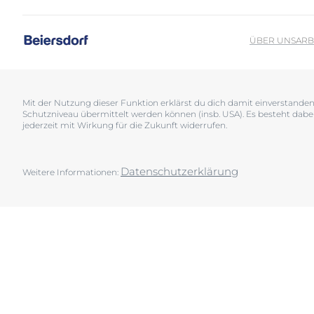
Sonnenschutz
Neurodermiti
Schwitzen
Pigmentfleck
ÜBER UNS
ARB
Deine H
Trockene Haut
Hyperpigment
Wir bera
Unreine Haut & Akne
Rissige Haut
Überempfindliche Haut
Schwitzen
Mit der Nutzung dieser Funktion erklärst du dich damit einverstand
Schutzniveau übermittelt werden können (insb. USA). Es besteht dabe
Jetzt Ha
Zu Rötungen neigende Haut
Sonnenschutz
jederzeit mit Wirkung für die Zukunft widerrufen.
Trockene Lipp
Trockene Hau
Datenschutzerklärung
Weitere Informationen:
Unreine Haut 
Überempfindl
Zu Rötungen 