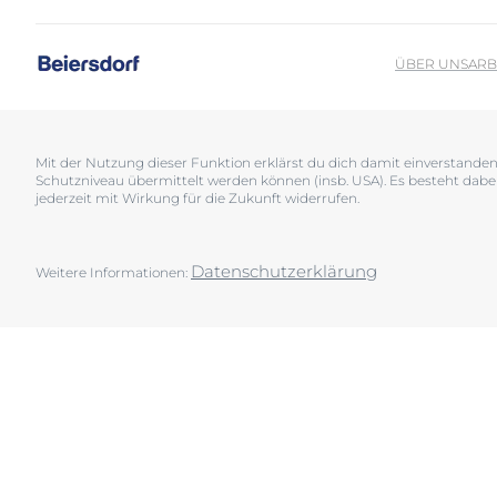
Sonnenschutz
Neurodermiti
Schwitzen
Pigmentfleck
ÜBER UNS
ARB
Deine H
Trockene Haut
Hyperpigment
Wir bera
Unreine Haut & Akne
Rissige Haut
Überempfindliche Haut
Schwitzen
Mit der Nutzung dieser Funktion erklärst du dich damit einverstand
Schutzniveau übermittelt werden können (insb. USA). Es besteht dabe
Jetzt Ha
Zu Rötungen neigende Haut
Sonnenschutz
jederzeit mit Wirkung für die Zukunft widerrufen.
Trockene Lipp
Trockene Hau
Datenschutzerklärung
Weitere Informationen:
Unreine Haut 
Überempfindl
Zu Rötungen 