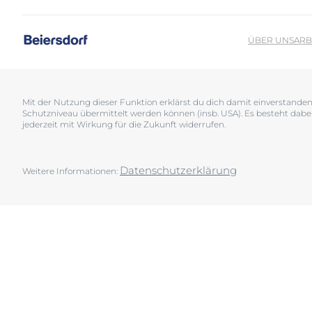
Sonnenschutz
Neurodermiti
Schwitzen
Pigmentfleck
ÜBER UNS
ARB
Deine H
Trockene Haut
Hyperpigment
Wir bera
Unreine Haut & Akne
Rissige Haut
Überempfindliche Haut
Schwitzen
Mit der Nutzung dieser Funktion erklärst du dich damit einverstand
Schutzniveau übermittelt werden können (insb. USA). Es besteht dabe
Jetzt Ha
Zu Rötungen neigende Haut
Sonnenschutz
jederzeit mit Wirkung für die Zukunft widerrufen.
Trockene Lipp
Trockene Hau
Datenschutzerklärung
Weitere Informationen:
Unreine Haut 
Überempfindl
Zu Rötungen 