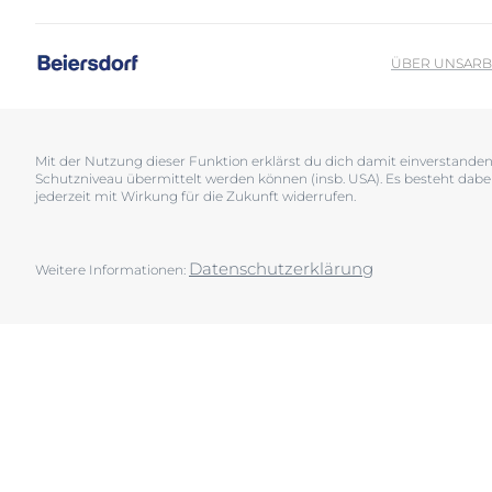
Sonnenschutz
Neurodermiti
Schwitzen
Pigmentfleck
ÜBER UNS
ARB
Deine H
Trockene Haut
Hyperpigment
Wir bera
Unreine Haut & Akne
Rissige Haut
Überempfindliche Haut
Schwitzen
Mit der Nutzung dieser Funktion erklärst du dich damit einverstand
Schutzniveau übermittelt werden können (insb. USA). Es besteht dabe
Jetzt Ha
Zu Rötungen neigende Haut
Sonnenschutz
jederzeit mit Wirkung für die Zukunft widerrufen.
Trockene Lipp
Trockene Hau
Datenschutzerklärung
Weitere Informationen:
Unreine Haut 
Überempfindl
Zu Rötungen 