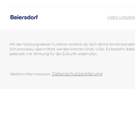
Sonnenschutz
Neurodermiti
Schwitzen
Pigmentfleck
ÜBER UNS
ARB
Deine H
Trockene Haut
Hyperpigment
Wir bera
Unreine Haut & Akne
Rissige Haut
Überempfindliche Haut
Schwitzen
Mit der Nutzung dieser Funktion erklärst du dich damit einverstand
Schutzniveau übermittelt werden können (insb. USA). Es besteht dabe
Jetzt Ha
Zu Rötungen neigende Haut
Sonnenschutz
jederzeit mit Wirkung für die Zukunft widerrufen.
Trockene Lipp
Trockene Hau
Datenschutzerklärung
Weitere Informationen:
Unreine Haut 
Überempfindl
Zu Rötungen 