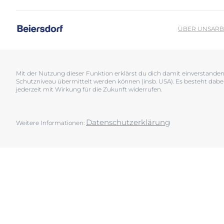
Sonnenschutz
Neurodermiti
Schwitzen
Pigmentfleck
ÜBER UNS
ARB
Deine H
Trockene Haut
Hyperpigment
Wir bera
Unreine Haut & Akne
Rissige Haut
Überempfindliche Haut
Schwitzen
Mit der Nutzung dieser Funktion erklärst du dich damit einverstand
Schutzniveau übermittelt werden können (insb. USA). Es besteht dabe
Jetzt Ha
Zu Rötungen neigende Haut
Sonnenschutz
jederzeit mit Wirkung für die Zukunft widerrufen.
Trockene Lipp
Trockene Hau
Datenschutzerklärung
Weitere Informationen:
Unreine Haut 
Überempfindl
Zu Rötungen 