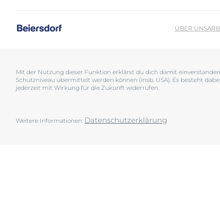
Sonnenschutz
Neurodermiti
Schwitzen
Pigmentfleck
ÜBER UNS
ARB
Deine H
Trockene Haut
Hyperpigment
Wir bera
Unreine Haut & Akne
Rissige Haut
Überempfindliche Haut
Schwitzen
Mit der Nutzung dieser Funktion erklärst du dich damit einverstand
Schutzniveau übermittelt werden können (insb. USA). Es besteht dabe
Jetzt Ha
Zu Rötungen neigende Haut
Sonnenschutz
jederzeit mit Wirkung für die Zukunft widerrufen.
Trockene Lipp
Trockene Hau
Datenschutzerklärung
Weitere Informationen:
Unreine Haut 
Überempfindl
Zu Rötungen 