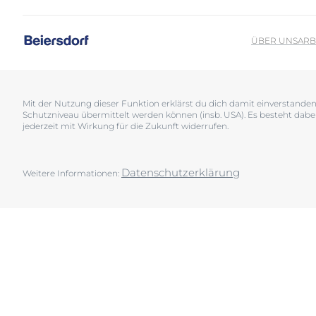
Sonnenschutz
Neurodermiti
Schwitzen
Pigmentfleck
ÜBER UNS
ARB
Deine H
Trockene Haut
Hyperpigment
Wir bera
Unreine Haut & Akne
Rissige Haut
Überempfindliche Haut
Schwitzen
Mit der Nutzung dieser Funktion erklärst du dich damit einverstand
Schutzniveau übermittelt werden können (insb. USA). Es besteht dabe
Jetzt Ha
Zu Rötungen neigende Haut
Sonnenschutz
jederzeit mit Wirkung für die Zukunft widerrufen.
Trockene Lipp
Trockene Hau
Datenschutzerklärung
Weitere Informationen:
Unreine Haut 
Überempfindl
Zu Rötungen 