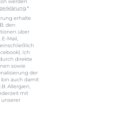
tion werden
zerklärung
.*
erung erhalte
.B. den
ationen über
E-Mail,
einschließlich
cebook). Ich
durch direkte
onen sowie
onalisierung der
h bin auch damit
B. Allergien,
derzeit mit
n unserer