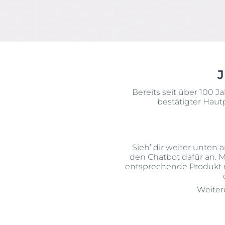
Sonnenschutz
Neurodermiti
Schwitzen
Pigmentfleck
Deine H
Trockene Haut
Hyperpigment
Wir bera
Unreine Haut & Akne
Rissige Haut
Überempfindliche Haut
Schwitzen
J
Jetzt Ha
Zu Rötungen neigende Haut
Sonnenschutz
Bereits seit über 100 J
bestätigter Haut
Trockene Lipp
Trockene Hau
Unreine Haut 
Sieh’ dir weiter unten
Überempfindl
den Chatbot dafür an. M
entsprechende Produkt n
Zu Rötungen 
Weiter