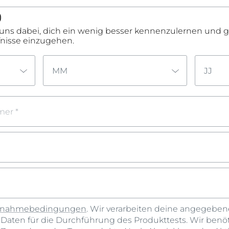
)
 uns dabei, dich ein wenig besser kennenzulernen und 
fnisse einzugehen.
MM
JJ
er *
ilnahmebedingungen
. Wir verarbeiten deine angegebe
aten für die Durchführung des Produkttests. Wir benö