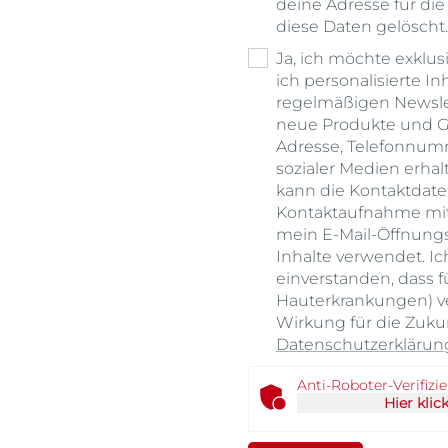
deine Adresse für di
diese Daten gelöscht
Ja, ich möchte exklus
ich personalisierte I
regelmäßigen Newslet
neue Produkte und Ge
Adresse, Telefonnumm
sozialer Medien erha
kann die Kontaktdaten
Kontaktaufnahme mi
mein E-Mail-Öffnungs-
Inhalte verwendet. Ic
einverstanden, dass f
Hauterkrankungen) ve
Wirkung für die Zukun
Datenschutzerklärun
Anti-Roboter-Verifizi
Hier klic