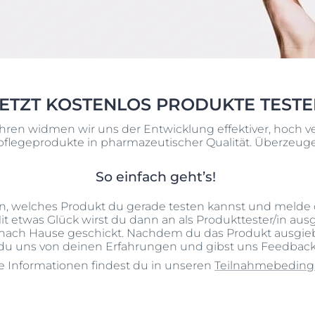
Deodorants und Anti-
Online bestellen
s
Transpirants
en &
autpflege-Beratungstermine
DermatoClean
Unser Commitment
ierung
Unreine Haut & Akne
Fettige Haut
+1
ten dich persönlich!
SOCIAL MISSION PR
DermoCapillaire
DermoPure Clinical
#eucerinclusio
DermoPure Clinical
DERMOPURE CLINICAL PORENVERFEINERNDES R
ETZT KOSTENLOS PRODUKTE TEST
400 ml
Hyaluron Mist Spray
utberatungstermin finden
Mehr erfahren
4.8
108 Bewertungen
ahren widmen wir uns der Entwicklung effektiver, hoch ve
Hyaluron-Filler - Alle
pflegeprodukte in pharmazeutischer Qualität. Überzeuge d
en
Produkte
Online bestellen
t
pH5
So einfach geht’s!
& Akne
Q10 Active
 an, welches Produkt du gerade testen kannst und melde
Alle Produkte anze
iche Haut
Sonnenschutz
it etwas Glück wirst du dann an als Produkttester/in aus
ach Hause geschickt. Nachdem du das Produkt ausgiebig
neigende Haut
UreaRepair
du uns von deinen Erfahrungen und gibst uns Feedback
e Informationen findest du in unseren
Teilnahmebedin