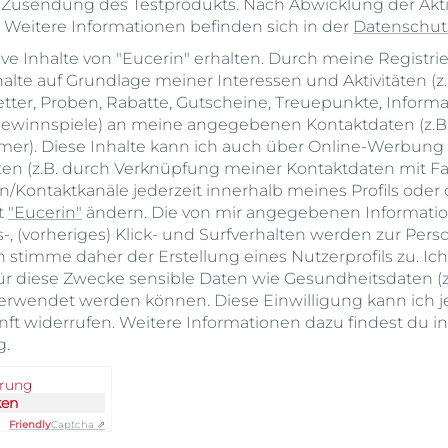
e Zusendung des Testprodukts. Nach Abwicklung der Ak
. Weitere Informationen befinden sich in der
Datenschut
ive Inhalte von "Eucerin" erhalten. Durch meine Registri
nhalte auf Grundlage meiner Interessen und Aktivitäten (z
ter, Proben, Rabatte, Gutscheine, Treuepunkte, Inform
winnspiele) an meine angegebenen Kontaktdaten (z.B. 
er). Diese Inhalte kann ich auch über Online-Werbung 
lten (z.B. durch Verknüpfung meiner Kontaktdaten mit Fa
/Kontaktkanäle jederzeit innerhalb meines Profils oder 
t
"Eucerin"
ändern. Die von mir angegebenen Informati
, (vorheriges) Klick- und Surfverhalten werden zur Pers
h stimme daher der Erstellung eines Nutzerprofils zu. Ic
ür diese Zwecke sensible Daten wie Gesundheitsdaten (z.
rwendet werden können. Diese Einwilligung kann ich je
ft widerrufen. Weitere Informationen dazu findest du i
g
.
erung
ken
Friendly
Captcha ⇗