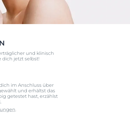
OGRAM
n
EINIGUNGSGEL
EN
rträglicher und klinisch
ich jetzt selbst!
 dich im Anschluss über
igen
gewählt und erhältst das
 getestet hast, erzählst
.
gungen
.