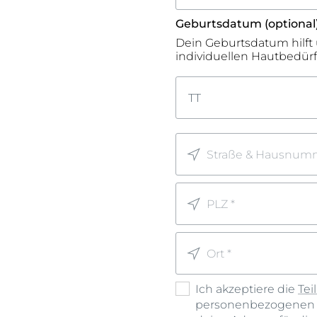
Geburtsdatum (optional
Dein Geburtsdatum hilft
individuellen Hautbedür
TT
Straße & Hausnumm
PLZ *
Ort *
Ich akzeptiere die
Te
personenbezogenen D