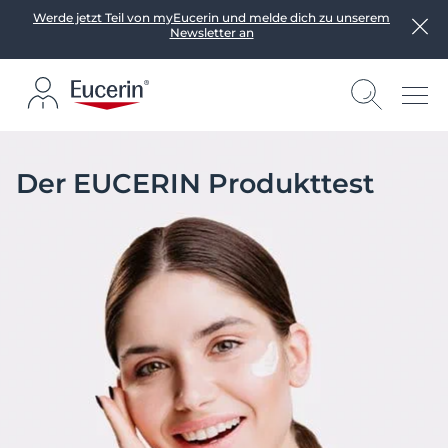
Werde jetzt Teil von myEucerin und melde dich zu unserem
Newsletter an
Der EUCERIN Produkttest