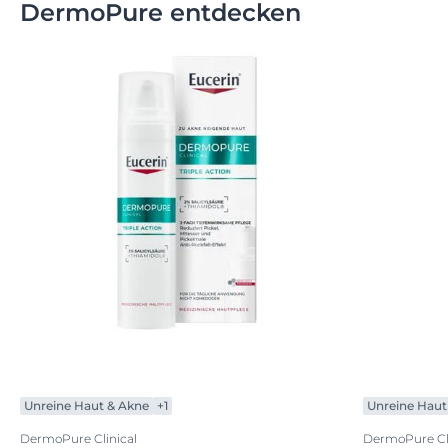
DermoPure entdecken
Unreine Haut & Akne
+1
Unreine Haut
DermoPure Clinical
DermoPure Cli