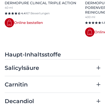
DERMOPURE CLINICAL TRIPLE ACTION
DERMOPUR
PORENVER
40 ml
REINIGUN
4.4
167 Bewertungen
400 ml
Online bestellen
4.
Onlin
Haupt-Inhaltsstoffe
Salicylsäure
Wirkt keratolytisch & komedolytisch
Carnitin
Reduziert Hautunreinheiten & beugt deren
Neuentstehung vor
Hilft, die Talgbildung zu reduzieren
Decandiol