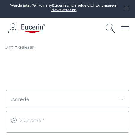
Werde jetzt Teil von myEucerin und melde dich zu unserem
Newsletter an
0 min gelesen
Anrede
Vorname *