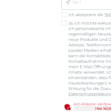
Ort *
Ich akzeptiere die
Te
Ja, ich möchte exklus
ich personalisierte I
regelmäßigen Newslet
neue Produkte und Ge
Adresse, Telefonnumm
sozialer Medien erha
kann die Kontaktdaten
Kontaktaufnahme mi
mein E-Mail-Öffnungs-
Inhalte verwendet. Ic
einverstanden, dass f
Hauterkrankungen) ve
Wirkung für die Zukun
Datenschutzerklärun
Anti-Roboter-Verifizi
Hier klic