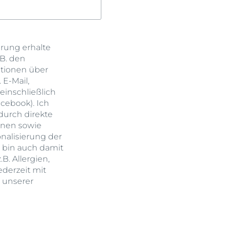
erung erhalte
.B. den
ationen über
E-Mail,
einschließlich
cebook). Ich
durch direkte
onen sowie
onalisierung der
h bin auch damit
B. Allergien,
derzeit mit
n unserer