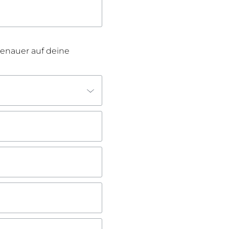
OGRAM
genauer auf deine
n
EINIGUNGSGEL
igen