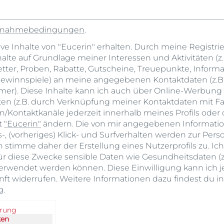
ilnahmebedingungen
.
ive Inhalte von "Eucerin" erhalten. Durch meine Registri
nhalte auf Grundlage meiner Interessen und Aktivitäten (z
ter, Proben, Rabatte, Gutscheine, Treuepunkte, Inform
winnspiele) an meine angegebenen Kontaktdaten (z.B. 
er). Diese Inhalte kann ich auch über Online-Werbung 
lten (z.B. durch Verknüpfung meiner Kontaktdaten mit Fa
/Kontaktkanäle jederzeit innerhalb meines Profils oder 
t
"Eucerin"
ändern. Die von mir angegebenen Informati
, (vorheriges) Klick- und Surfverhalten werden zur Pers
h stimme daher der Erstellung eines Nutzerprofils zu. Ic
ür diese Zwecke sensible Daten wie Gesundheitsdaten (z.
rwendet werden können. Diese Einwilligung kann ich je
ft widerrufen. Weitere Informationen dazu findest du i
g
.
erung
ken