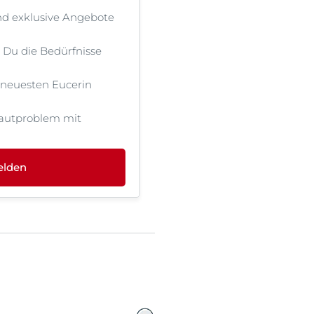
nd exklusive Angebote
st Du die Bedürfnisse
OGRAM
n
 neuesten Eucerin
EINIGUNGSGEL
autproblem mit
elden
igen