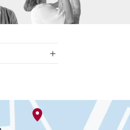
OGRAM
n
EINIGUNGSGEL
en tolle Gewinnspiele
igen
r Eucerin Welt.
e