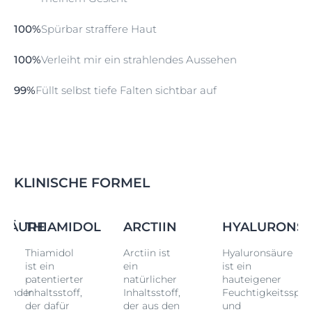
100%
Spürbar straffere Haut
100%
Verleiht mir ein strahlendes Aussehen
99%
Füllt selbst tiefe Falten sichtbar auf
KLINISCHE FORMEL
SÄURE
THIAMIDOL
ARCTIIN
HYALURONS
Thiamidol
Arctiin ist
Hyaluronsäure
ist ein
ein
ist ein
patentierter
natürlicher
hauteigener
spender
Inhaltsstoff,
Inhaltsstoff,
Feuchtigkeitsspen
der dafür
der aus den
und