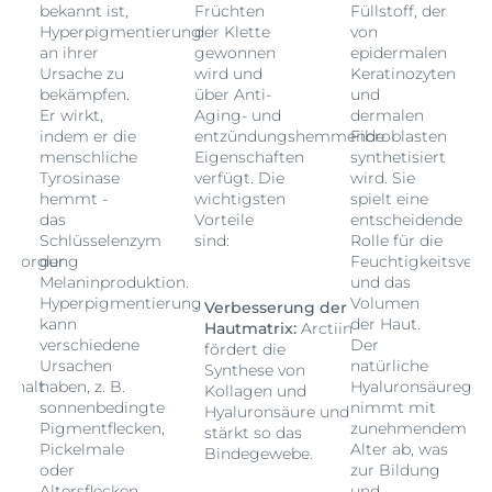
bekannt ist,
Früchten
Füllstoff, der
Hyperpigmentierung
der Klette
von
an ihrer
gewonnen
epidermalen
Ursache zu
wird und
Keratinozyten
bekämpfen.
über Anti-
und
Er wirkt,
Aging- und
dermalen
indem er die
entzündungshemmende
Fibroblasten
menschliche
Eigenschaften
synthetisiert
Tyrosinase
verfügt. Die
wird. Sie
hemmt -
wichtigsten
spielt eine
das
Vorteile
entscheidende
Schlüsselenzym
sind:
Rolle für die
versorgung
der
Feuchtigkeitsver
Melaninproduktion.
und das
Hyperpigmentierung
Volumen
Verbesserung der
kann
der Haut.
Hautmatrix:
Arctiin
verschiedene
Der
fördert die
Ursachen
natürliche
Synthese von
gehalt
haben, z. B.
Hyaluronsäuregeh
Kollagen und
sonnenbedingte
nimmt mit
Hyaluronsäure und
m
Pigmentflecken,
zunehmendem
stärkt so das
Pickelmale
Alter ab, was
Bindegewebe.
oder
zur Bildung
Altersflecken.
und