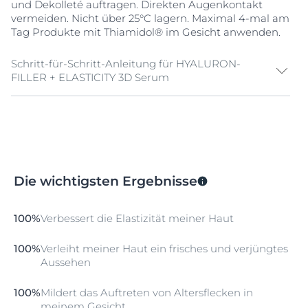
und Dekolleté auftragen. Direkten Augenkontakt
vermeiden. Nicht über 25°C lagern. Maximal 4-mal am
Tag Produkte mit Thiamidol® im Gesicht anwenden.
Schritt-für-Schritt-Anleitung für HYALURON-
FILLER + ELASTICITY 3D Serum
Morgens und/oder abends auf das gut gereinigte
Gesicht, Hals und Dekolleté* auftragen
Sanft in die Haut einmassieren
Die wichtigsten Ergebnisse
Direkten Augenkontakt vermeiden
100%
Verbessert die Elastizität meiner Haut
Nutzen Sie für ein optimales Ergebnis das Produkt in
Kombination mit anderen Produkten der Eucerin
100%
Verleiht meiner Haut ein frisches und verjüngtes
Hyaluron-Filler + Elasticity Serie
Aussehen
100%
Mildert das Auftreten von Altersflecken in
meinem Gesicht