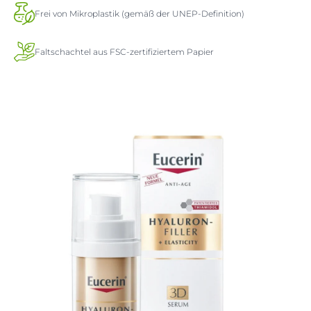
Frei von Mikroplastik (gemäß der UNEP-Definition)
Faltschachtel aus FSC-zertifiziertem Papier