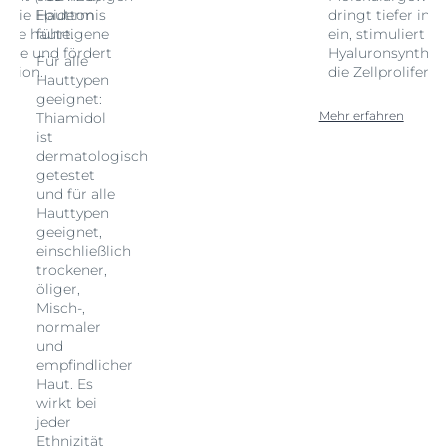
in die Epidermis
Hautton
dringt tiefer in 
t die hauteigene
führt.
ein, stimuliert d
hese und fördert
Hyaluronsynthese
Für alle
ration.
die Zellproliferati
Hauttypen
geeignet:
Mehr erfahren
Thiamidol
ist
dermatologisch
getestet
und für alle
Hauttypen
geeignet,
einschließlich
trockener,
öliger,
Misch-,
normaler
und
empfindlicher
Haut. Es
wirkt bei
jeder
Ethnizität