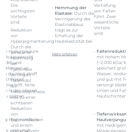
Die
Vertiefung
Hemmung der
wichtigsten
von Falten
Elastase:
Durch die
Vorteile
führt. Zwei
Verringerung des
sind:
wesentliche
Elastinabbaus
Vorteile
Reduktion
trägt es zur
sind:
von
Erhaltung der
Hyperpigmentierung:
Hautelastizität bei.
Durch die
ion:
Hyaluronsäure
Faltenreduktion
wirksame
Mehr erfahren
olekulargewicht
mit hohem Mole
Hemmung
bindet und
(~2.000 kDa) bin
der
oße Mengen an
speichert große
Tyrosinase
ch die Haut straff
Wasser, wodurch 
verringert
Feuchtigkeit
und gut mit Feuc
Thiamidol
. Dies hilft, feine
versorgt bleibt. Di
die
lten in den oberen
Linien und Falte
Melaninsynthese,
 zu glätten.
Hautschichten zu
was zu einer
sichtbaren
Reduktion
ame
von
Tiefenwirksame
ung:
Hyaluronsäure
Pigmentflecken
Hautverjüngung
m
und einem
mit niedrigem
icht (~52 kDa)
ebenmäßigen
Molekulargewich