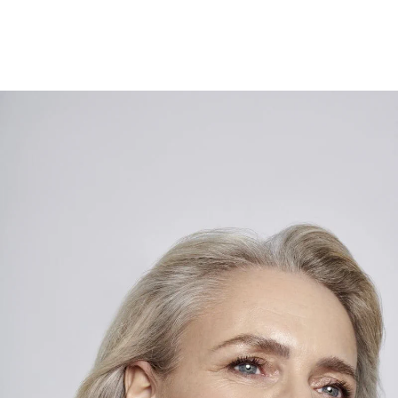
Ein Serum gegen tiefe
Falten
zur effektiven Milderung
von
Altersflecken
Das von dermatologischen
Behandlungen inspirierte Eucerin Hyaluron-Filler +
Elasticity 3D Serum ist ein leichtes und
feuchtigkeitsspendendes Anti-Age-Serum, das die 3
Dimensionen der
Hautalterung
effektiv behandelt:
Altersflecken
: Die Formel mit
Thiamidol
® wirkt am
Ursprung der
Hyperpigmentierung
und ist klinisch
erwiesen in der Lage,
Altersflecken
bei regelmäßiger
Anwendung effektiv zu mildern und deren
Neuentstehung vorzubeugen.
Verlusat an Elastizität
:
Der Wirkstoff
Arctiin
stimuliert nachweislich die
Kollagenproduktion in der Haut. Es trägt zusammen
mit der
Hyaluronsäure
in unserer Formel zur
Verbesserung der
Hautelastizität
bei.
Falten
: Wenn
unsere Haut altert, entstehen vermehrt tiefere
Falten
.
Unsere innovative Zusammensetzung aus lang- und
kurzkettiger
Hyaluronsäure
polstert selbst tiefe
Falten
sichtbar auf. Während die langkettige
Hyaluronsäure
zur Glättung der äußeren Hautschichten beiträgt,
dringt die im Vergleich hierzu 40-mal kleinere¹,
kurzkettige
Hyaluronsäure
weiter in die epidermalen