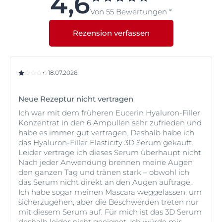
4,6
Jahren wahrgenommen. Die Produkte wirken
natürliche Sonnenschutz Ihrer Haut, aber eine
Von 55 Bewertungen *
zusammen, um tiefe Falten aufzufüllen und die
übermäßige Sonnenexposition erhöht die Menge an
Elastizität der Haut zu verbessern. Die Haut fühlt sich
Melanin, die die Haut produziert. Wie der alternative
Rezension verfassen
straff an und sieht frisch und strahlend aus.
Name „Sonnenflecken“ schon sagt, werden sie häufig
durch übermäßige Sonnenbestrahlung ausgelöst.
Wenn Sie sich eher um
erste Falten
im Frühstadium
Mehr über sie erfahren Sie unter Was verursacht
sorgen, probieren Sie die
Eucerin Hyaluron-Filler
Altersflecken und wie kann ich sie reduzieren?
Serie
aus. Wenn erschlaffte Haut und
18.07.2026
Volumenverlust
Ihre Hauptanliegen sind (wie es oft bei
Frauen zwischen etwa 40 und 50 Jahren der Fall ist),
Neue Rezeptur nicht vertragen
dann probieren Sie die
Eucerin Hyaluron-Filler +
Ich war mit dem früheren Eucerin Hyaluron-Filler
Volume-Lift Serie
, die speziell entwickelt wurde, um
Konzentrat in den 6 Ampullen sehr zufrieden und
tiefe Falten aufzufüllen und die Gesichtskonturen für
habe es immer gut vertragen. Deshalb habe ich
einen Lifting-Effekt neu zu definieren.
das Hyaluron-Filler Elasticity 3D Serum gekauft.
Leider vertrage ich dieses Serum überhaupt nicht.
Für weitere Informationen über die verschiedenen
Nach jeder Anwendung brennen meine Augen
Stadien der Hautalterung und um Ihnen zu helfen, das
den ganzen Tag und tränen stark – obwohl ich
richtige Produkt für Sie zu finden, lesen Sie unseren
das Serum nicht direkt an den Augen auftrage.
Artikel über die Haut in verschiedenen Altersstufen.
Ich habe sogar meinen Mascara weggelassen, um
sicherzugehen, aber die Beschwerden treten nur
mit diesem Serum auf. Für mich ist das 3D Serum
deshalb leider nicht geeignet. Ich würde mir