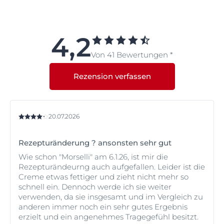
Nein. Wenn Ihre Haut empfindlich und gerötet ist und
Sie eine Tagespflege mit UV-Schutz benötigen,
empfehlen wir
Eucerin AntiRÖTUNGEN Kaschierende
Tagespflege LSF 25
. Alternativ können Sie alle
4,2
Produkte der
Pflegeserie Eucerin SUN
verwenden, die
Von 41 Bewertungen *
für empfindliche Haut getestet wurden.
Rezension verfassen
20.07.2026
Rezepturänderung ? ansonsten sehr gut
Wie schon "Morselli" am 6.1.26, ist mir die
Rezepturändeurng auch aufgefallen. Leider ist die
Creme etwas fettiger und zieht nicht mehr so
schnell ein. Dennoch werde ich sie weiter
verwenden, da sie insgesamt und im Vergleich zu
anderen immer noch ein sehr gutes Ergebnis
erzielt und ein angenehmes Tragegefühl besitzt.