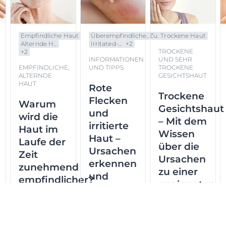
Empfindliche Haut
Überempfindliche, Zu...
Trockene Haut
Alternde H...
Irritated-...
+
2
TROCKENE
+
2
INFORMATIONEN
UND SEHR
EMPFINDLICHE,
UND TIPPS
TROCKENE
ALTERNDE
GESICHTSHAUT
HAUT
Rote
Trockene
Flecken
Warum
Gesichtshaut
und
wird die
– Mit dem
irritierte
Haut im
Wissen
Haut –
Laufe der
über die
Ursachen
Zeit
Ursachen
erkennen
zunehmend
zu einer
und
empfindlicher?
geeigneten
effektiv
Pflege
behandeln