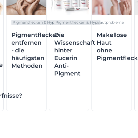
Pigmentflecken & Hyp...
Pigmentflecken & Hyp...
Hautprobleme
Pigmentflecken
Die
Makellose
entfernen
Wissenschaft
Haut
- die
hinter
ohne
häufigsten
Eucerin
Pigmentflec
e
Methoden
Anti-
Pigment
fnisse?