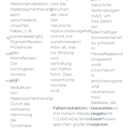
Melaninproduktion.
und das
natürliche
Hyperpigmentierung
Volumen
Verbindungen
kann
der Haut.
nutzt, um
verschiedene
Der
ihre Zellen
Ursachen
natürliche
vor
haben, z. B.
Hyaluronsäuregehalt
übermäßiger
sonnenbedingte
nimmt mit
hlung
Sonneneinstrahlu
Pigmentflecken,
zunehmendem
zu schützen.
Pickelmale
Alter ab, was
In
oder
zur Bildung
dukten
Hautpflegeproduk
Altersflecken.
und
eingesetzt,
Die
Vertiefung
wirkt
wichtigsten
von Falten
Licochalcon
Vorteile
führt. Zwei
A
sind:
wesentliche
hemmend
entzündungshem
Vorteile
und
Reduktion
sind:
neutralisiert
von
freie
Hyperpigmentierung:
Radikale, die
Durch die
Faltenreduktion:
Hyaluronsäure
Hautzellen
wirksame
mit hohem Molekulargewicht
negativ
Hemmung
(~2.000 kDa) bindet und
beeinflussen
der
speichert große Mengen an
und den
Tyrosinase