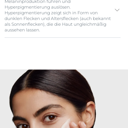
Melaninproduktion führen und
Hyperpigmentierung auslösen.
Hyperpigmentierung zeigt sich in Form von
dunklen Flecken und Altersflecken (auch bekannt
als Sonnenflecken), die die Haut ungleichmäßig
aussehen lassen.
Das Eucerin® Anti-Pigment Dual Serum vereint zwei
leistungsstarke Wirkstoffe, die auf unterschiedliche
Weise wirken:
-
Thiamidol
®: ein effektiver und patentierter Wirkstoff,
der an der Ursache der
Hyperpigmentierung
ansetzt,
indem er die Melaninproduktion vom ersten Tag an
reduziert und bei regelmäßiger Anwendung bereits
nach 2 Wochen erste sichtbare Ergebnisse zeigt. Es ist
klinisch und dermatologisch erwiesen, dass er alle
Arten von dunklen Flecken reduziert und ihr erneutes
Auftreten verhindert. Erhalten Sie bei regelmäßiger
Anwendung ein lang anhaltendes, ebenmäßiges
Hautbild.
- Konzentrierte
Hyaluronsäure
: Eine der wirksamsten