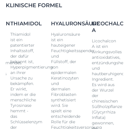
KLINISCHE FORMEL
CON
THIAMIDOL
HYALURONSÄURE
LICOCHALCO
A
Thiamidol
Hyaluronsäure
ist ein
ist ein
Licochalcon
patentierter
hauteigener
A ist ein
Inhaltsstoff,
Feuchtigkeitsspender
wirkungsvolles
der dafür
und
antioxidatives,
bekannt ist,
Füllstoff, der
hemmendes
entzündungshem
Hyperpigmentierung
von
und
an ihrer
epidermalen
des
hautberuhigendes
Ursache zu
Keratinozyten
Ingredient.
bekämpfen.
und
Es wird aus
Er wirkt,
dermalen
der Wurzel
indem er die
Fibroblasten
der
menschliche
synthetisiert
chinesischen
Tyrosinase
wird. Sie
Süßholzpflanze
hemmt -
spielt eine
(Glycyrrhiza
das
entscheidende
Inflata)
Schlüsselenzym
Rolle für die
gewonnen,
der
Feuchtigkeitsversorgung
die