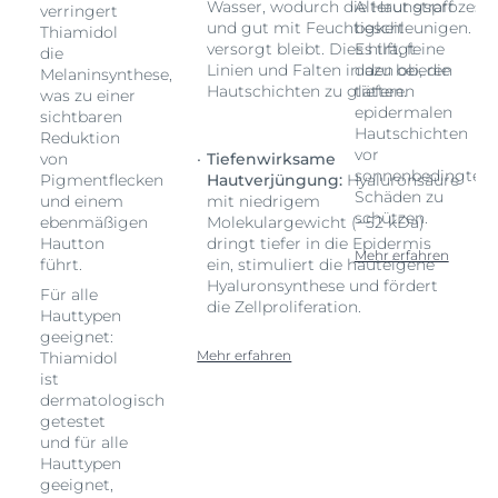
ess
Wasser, wodurch die Haut straff
Alterungsprozess
verringert
und gut mit Feuchtigkeit
beschleunigen.
Thiamidol
versorgt bleibt. Dies hilft, feine
Es trägt
die
Linien und Falten in den oberen
dazu bei, die
Melaninsynthese,
Hautschichten zu glätten.
tieferen
was zu einer
epidermalen
sichtbaren
Hautschichten
Reduktion
vor
von
Tiefenwirksame
ten
sonnenbedingten
Pigmentflecken
Hautverjüngung:
Hyaluronsäure
Schäden zu
und einem
mit niedrigem
schützen.
ebenmäßigen
Molekulargewicht (~52 kDa)
Hautton
dringt tiefer in die Epidermis
Mehr erfahren
führt.
ein, stimuliert die hauteigene
Hyaluronsynthese und fördert
Für alle
die Zellproliferation.
Hauttypen
geeignet:
Mehr erfahren
Thiamidol
ist
dermatologisch
getestet
und für alle
Hauttypen
geeignet,