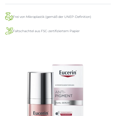
Frei von Mikroplastik (gemäß der UNEP-Definition)
Faltschachtel aus FSC-zertifiziertem Papier